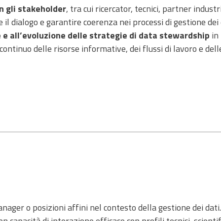
n gli stakeholder
, tra cui ricercator, tecnici, partner industri
re il dialogo e garantire coerenza nei processi di gestione dei 
 e all’evoluzione delle strategie di data stewardship
in 
ntinuo delle risorse informative, dei flussi di lavoro e dell
nager o posizioni affini nel contesto della gestione dei dati.
con capacità di interazione efficace con profili tecnici, scientif