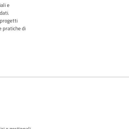
ali e
dati.
progetti
e pratiche di
ici e gestionali.