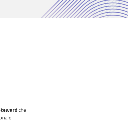
Steward
che
ionale,