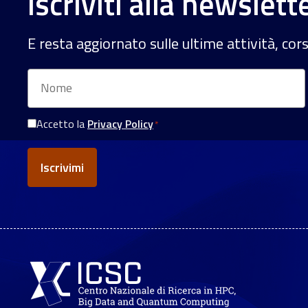
Iscriviti alla newslett
E resta aggiornato sulle ultime attività, cor
Nome
Accetto la
Privacy Policy
*
Consenso
Privacy
*