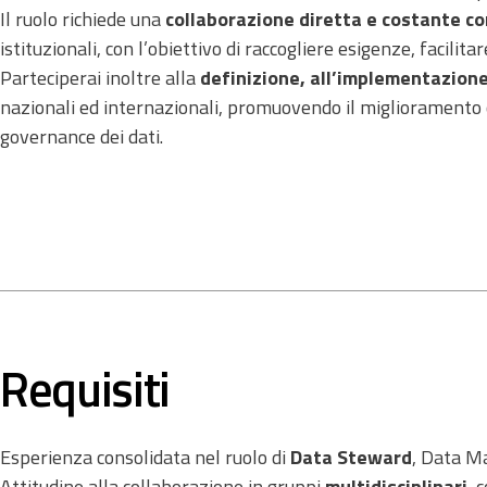
Il ruolo richiede una
collaborazione diretta e costante co
istituzionali, con l’obiettivo di raccogliere esigenze, facilita
Parteciperai inoltre alla
definizione, all’implementazione
nazionali ed internazionali, promuovendo il miglioramento co
governance dei dati.
Requisiti
Esperienza consolidata nel ruolo di
Data Steward
, Data Ma
Attitudine alla collaborazione in gruppi
multidisciplinari
, 