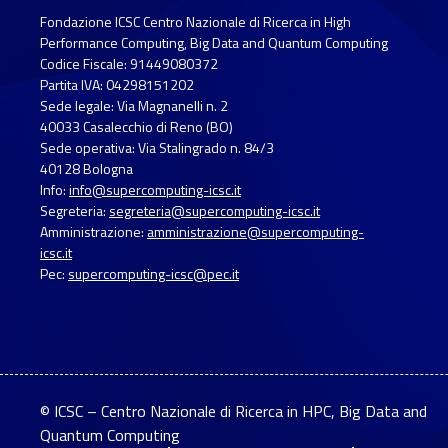
Fondazione ICSC Centro Nazionale di Ricerca in High
Performance Computing, Big Data and Quantum Computing
Codice Fiscale: 91449080372
Partita IVA: 04298151202
Sede legale: Via Magnanelli n. 2
40033 Casalecchio di Reno (BO)
Sede operativa: Via Stalingrado n. 84/3
40128 Bologna
Info:
info@supercomputing-icsc.it
Segreteria:
segreteria@supercomputing-icsc.it
Amministrazione:
amministrazione@supercomputing-
icsc.it
Pec:
supercomputing-icsc@pec.it
© ICSC – Centro Nazionale di Ricerca in HPC, Big Data and
Quantum Computing