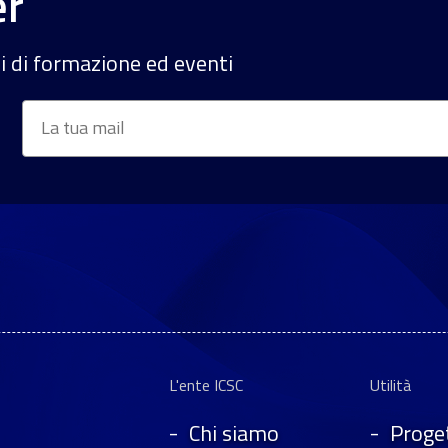
er
si di formazione ed eventi
Email
*
L'ente ICSC
Utilità
Chi siamo
Proget