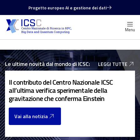
Le Big Ideas per la didattica HPC
Menu
Le ultime novità dal mondo di ICSC:
LEGGI TUTTE
S
Il contributo del Centro Nazionale ICSC
e
s
all’ultima verifica sperimentale della
p
gravitazione che conferma Einstein
C
Vai alla notizia