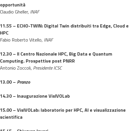
opportunità
Claudio Gheller,
INAF
11.55 – ECHO-TWIN: Digital Twin distribuiti tra Edge, Cloud e
HPC
Fabio Roberto Vitello,
INAF
12.30
–
Il Centro Nazionale HPC, Big Data e Quantum
Computing. Prospettive post PNRR
Antonio Zoccoli,
Presidente ICSC
13.00 –
Pranzo
14.30
–
Inaugurazione VisIVOLab
15.00
–
VisIVOLab: laboratorio per HPC, AI e visualizzazione
scientifica
15.45 –
Chiusura lavori