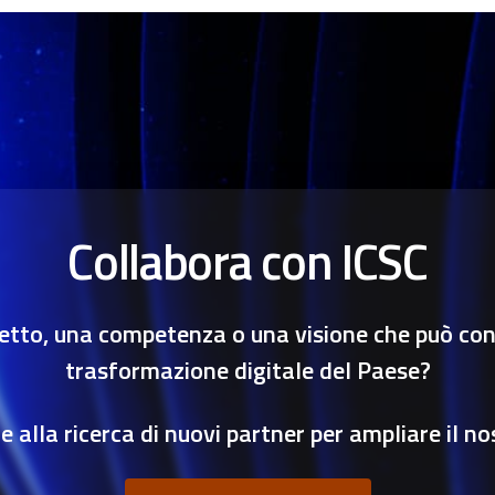
Collabora con ICSC
etto, una competenza o una visione che può cont
trasformazione digitale del Paese?
 alla ricerca di nuovi partner per ampliare il no