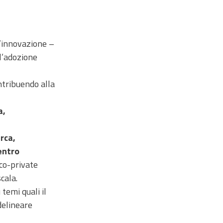
l’innovazione –
l’adozione
ntribuendo alla
a,
rca,
entro
ico-private
cala.
temi quali il
delineare