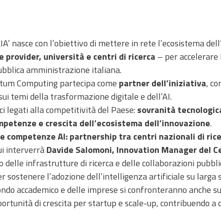
LIA’ nasce con l’obiettivo di mettere in rete l’ecosistema del
 provider, università e centri di ricerca
– per accelerare 
pubblica amministrazione italiana.
uantum Computing partecipa come
partner dell’iniziativa
, co
sui temi della trasformazione digitale e dell’AI.
i legati alla competitività del Paese:
sovranità tecnologic
competenze e crescita dell’ecosistema dell’innovazione
.
e competenze AI: partnership tra centri nazionali di rice
cui interverrà
Davide Salomoni, Innovation Manager del C
lo delle infrastrutture di ricerca e delle collaborazioni pubbl
ostenere l’adozione dell’intelligenza artificiale su larga s
mondo accademico e delle imprese si confronteranno anche su 
portunità di crescita per startup e scale-up, contribuendo a 