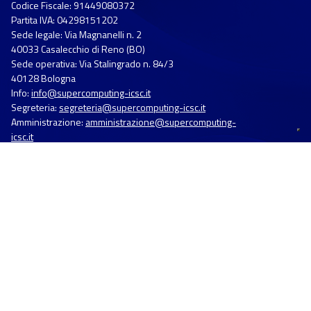
Codice Fiscale: 91449080372
Partita IVA: 04298151202
Sede legale: Via Magnanelli n. 2
40033 Casalecchio di Reno (BO)
Sede operativa: Via Stalingrado n. 84/3
40128 Bologna
Info:
info@supercomputing-icsc.it
Segreteria:
segreteria@supercomputing-icsc.it
Amministrazione:
amministrazione@supercomputing-
icsc.it
Pec:
supercomputing-icsc@pec.it
L'ente ICSC
Chi siamo
Membri e Partner
Eventi
Corsi di formazione
Utilità
Progetti Europei