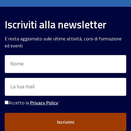
Iscriviti alla newsletter
E resta aggiornato sulle ultime attività, corsi di formazione
ed eventi
Nome
Email
*
Accetto la
Privacy Policy
*
Consenso
Privacy
*