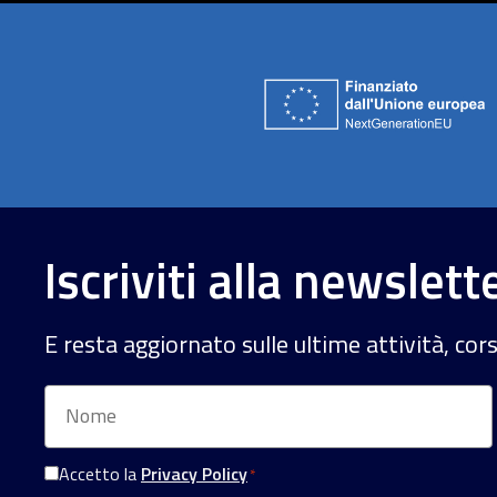
Iscriviti alla newslett
E resta aggiornato sulle ultime attività, cor
Nome
Accetto la
Privacy Policy
*
Consenso