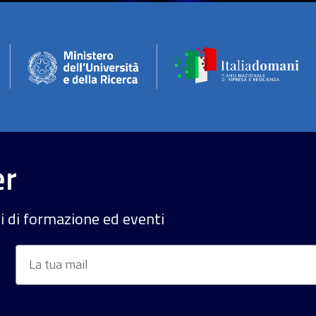
er
si di formazione ed eventi
Email
*