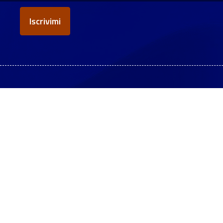
Privacy
*
Fondazione ICSC Centro Nazionale di Ricerca in High
Performance Computing, Big Data and Quantum Computing
Codice Fiscale: 91449080372
Partita IVA: 04298151202
Sede legale: Via Magnanelli n. 2
40033 Casalecchio di Reno (BO)
Sede operativa: Via Stalingrado n. 84/3
40128 Bologna
Info:
info@supercomputing-icsc.it