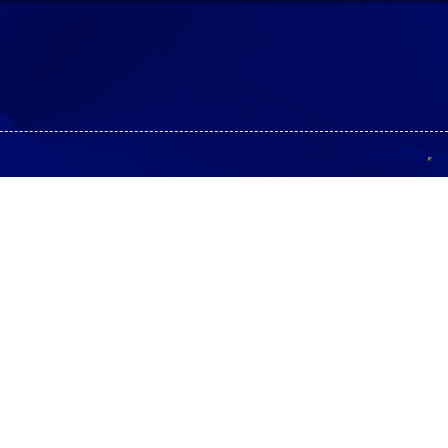
Informazioni di contatto
ti Europei
Contatti
ti di ricerca e
Carriere
imento tecnologico
icazioni ICSC
fondimenti