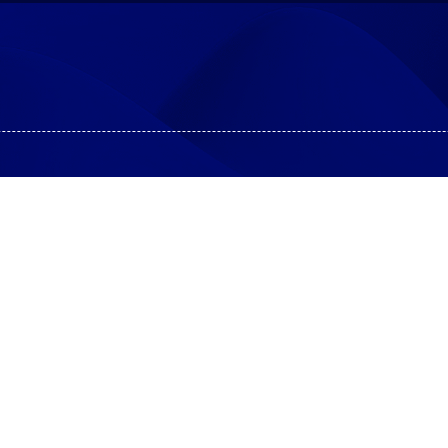
L'ente ICSC
Utilità
Chi siamo
Proget
Membri e Partner
Proget
Eventi
trasfer
Corsi di formazione
Certif
Appro