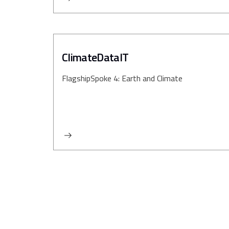
ClimateDataIT
Flagship
Spoke 4: Earth and Climate
Paginazione