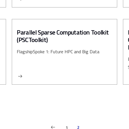
Parallel Sparse Computation Toolkit
(PSCToolkit)
Flagship
Spoke 1: Future HPC and Big Data
2
1