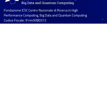
Fondazione ICSC Centro Nazionale di Ricerca in High
Performance Computing, Big Data and Quantum Computing
Codice Fiscale: 91449080372
Partita IVA: 04298151202
Sede legale: Via Magnanelli n. 2
40033 Casalecchio di Reno (BO)
Sede operativa: Via Stalingrado n. 84/3
40128 Bologna
Info:
info@supercomputing-icsc.it
Segreteria:
segreteria@supercomputing-icsc.it
Amministrazione:
amministrazione@supercomputing-
icsc.it
Pec:
supercomputing-icsc@pec.it
L'ente ICSC
Chi siamo
Membri e Partner
Eventi
Corsi di formazione