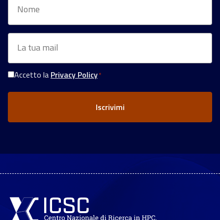
Email
*
Accetto la
Privacy Policy
*
Consenso
Privacy
*