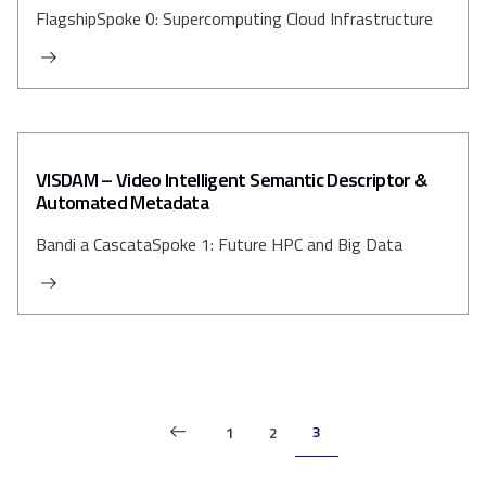
Flagship
Spoke 0: Supercomputing Cloud Infrastructure
VISDAM – Video Intelligent Semantic Descriptor &
Automated Metadata
Bandi a Cascata
Spoke 1: Future HPC and Big Data
P
3
1
2
a