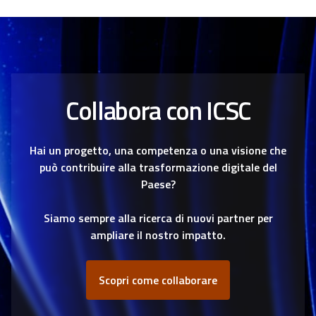
g
i
n
Collabora con ICSC
a
z
Hai un progetto, una competenza o una visione che
i
può contribuire alla trasformazione digitale del
Paese?
o
Siamo sempre alla ricerca di nuovi partner per
n
ampliare il nostro impatto.
e
Scopri come collaborare
d