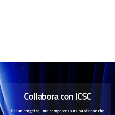
z
i
o
n
e
d
e
g
Collabora con ICSC
l
i
Hai un progetto, una competenza o una visione che