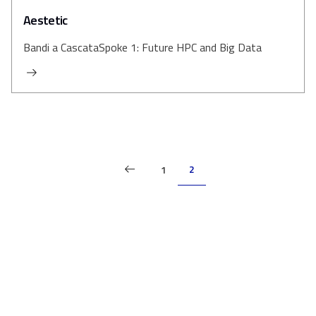
Aestetic
Bandi a Cascata
Spoke 1: Future HPC and Big Data
P
2
1
a
g
i
n
a