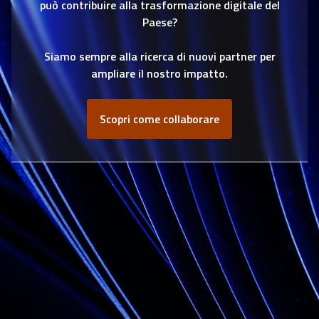
può contribuire alla trasformazione digitale del
a
Paese?
r
Siamo sempre alla ricerca di nuovi partner per
t
ampliare il nostro impatto.
i
Scopri come collaborare
c
o
l
i