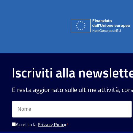
Iscriviti alla newslett
E resta aggiornato sulle ultime attività, cor
Nome
Accetto la
Privacy Policy
*
Consenso
Privacy