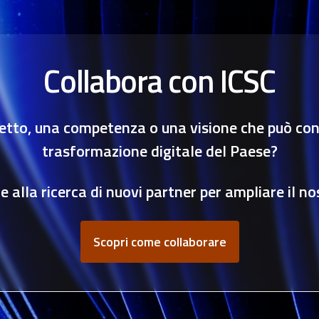
Collabora con ICSC
etto, una competenza o una visione che può cont
trasformazione digitale del Paese?
 alla ricerca di nuovi partner per ampliare il no
Scopri come collaborare