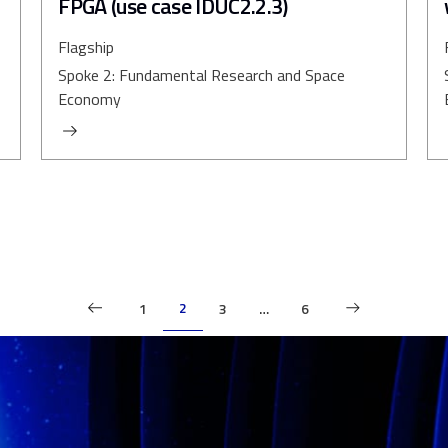
FPGA (use case IDUC2.2.3)
Flagship
Spoke 2: Fundamental Research and Space
Economy
2
1
3
…
6