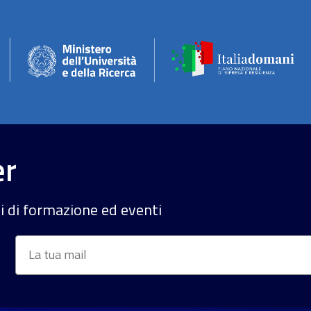
er
si di formazione ed eventi
Email
*