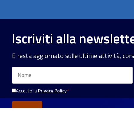
Iscriviti alla newslett
E resta aggiornato sulle ultime attività, cor
Nome
Accetto la
Privacy Policy
*
Consenso
Privacy
*