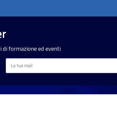
er
si di formazione ed eventi
Email
*