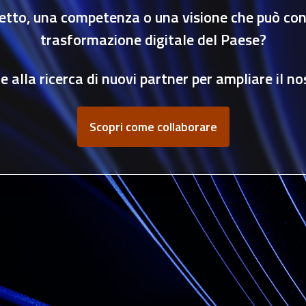
etto, una competenza o una visione che può cont
trasformazione digitale del Paese?
 alla ricerca di nuovi partner per ampliare il no
Scopri come collaborare