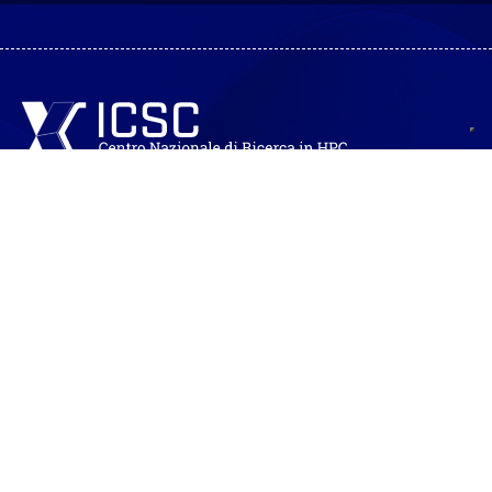
Fondazione ICSC Centro Nazionale di Ricerca in High
Performance Computing, Big Data and Quantum Computing
Codice Fiscale: 91449080372
Partita IVA: 04298151202
Sede legale: Via Magnanelli n. 2
40033 Casalecchio di Reno (BO)
Sede operativa: Via Stalingrado n. 84/3
40128 Bologna
Info:
info@supercomputing-icsc.it
Segreteria:
segreteria@supercomputing-icsc.it
Amministrazione:
amministrazione@supercomputing-
icsc.it
Pec:
supercomputing-icsc@pec.it