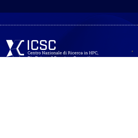
Fondazione ICSC Centro Nazionale di Ricerca in High
Performance Computing, Big Data and Quantum Computing
Codice Fiscale: 91449080372
Partita IVA: 04298151202
Sede legale: Via Magnanelli n. 2
40033 Casalecchio di Reno (BO)
Sede operativa: Via Stalingrado n. 84/3
40128 Bologna
Info:
info@supercomputing-icsc.it
Segreteria:
segreteria@supercomputing-icsc.it
Amministrazione:
amministrazione@supercomputing-