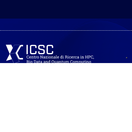
Fondazione ICSC Centro Nazionale di Ricerca in High
Performance Computing, Big Data and Quantum Computing
Codice Fiscale: 91449080372
Partita IVA: 04298151202
Sede legale: Via Magnanelli n. 2
40033 Casalecchio di Reno (BO)
Sede operativa: Via Stalingrado n. 84/3
40128 Bologna
Info:
info@supercomputing-icsc.it
Segreteria:
segreteria@supercomputing-icsc.it