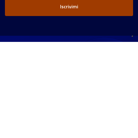
*
Fondazione ICSC Centro Nazionale di Ricerca in High
Performance Computing, Big Data and Quantum Computing
Codice Fiscale: 91449080372
Partita IVA: 04298151202
Sede legale: Via Magnanelli n. 2
40033 Casalecchio di Reno (BO)
Sede operativa: Via Stalingrado n. 84/3
40128 Bologna