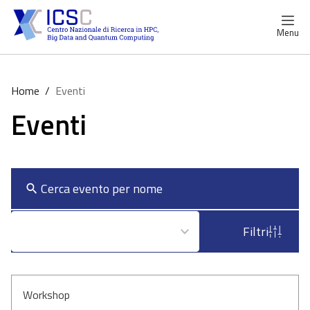
Menu
Home
/
Eventi
Eventi
2
Ordina per: Più recente
Filtri
results
available
Workshop