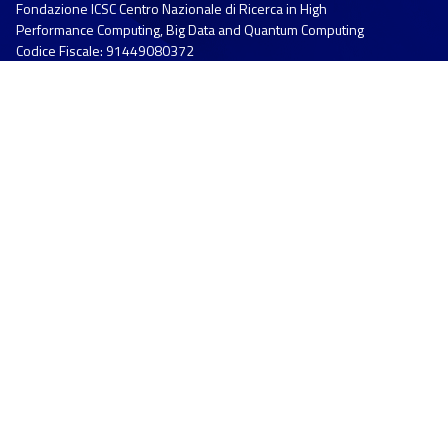
Fondazione ICSC Centro Nazionale di Ricerca in High
Performance Computing, Big Data and Quantum Computing
Codice Fiscale: 91449080372
Partita IVA: 04298151202
Sede legale: Via Magnanelli n. 2
40033 Casalecchio di Reno (BO)
Sede operativa: Via Stalingrado n. 84/3
40128 Bologna
Info:
info@supercomputing-icsc.it
Segreteria:
segreteria@supercomputing-icsc.it
Amministrazione:
amministrazione@supercomputing-
icsc.it
Pec:
supercomputing-icsc@pec.it
L'ente ICSC
Chi siamo
Membri e Partner
Eventi
Corsi di formazione
Utilità