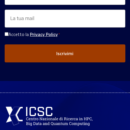
Email
*
Accetto la
Privacy Policy
*
Consenso
Privacy
*