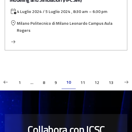
4 Luglio 2024
/ 5 Luglio 2024
, 8:30 am
– 6:30 pm
Milano Politecnico di Milano Leonardo Campus Aula
Rogers
10
1
…
8
9
11
12
13
Collabora con ICSC