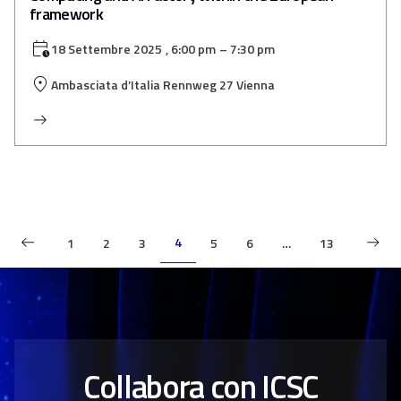
framework
18 Settembre 2025
, 6:00 pm
– 7:30 pm
Ambasciata d’Italia Rennweg 27 Vienna
4
1
2
3
5
6
…
13
Collabora con ICSC