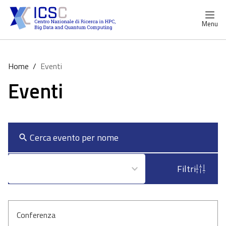
Menu
Home
/
Eventi
Eventi
2
Ordina per: Più recente
Filtri
results
available
Conferenza