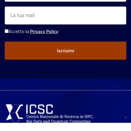
Email
*
Accetto la
Privacy Policy
*
Consenso
Privacy
*
Fondazione ICSC Centro Nazionale di Ricerca in High