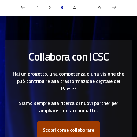
P
3
1
2
4
…
9
a
g
i
Collabora con ICSC
n
a
Hai un progetto, una competenza o una visione che
z
può contribuire alla trasformazione digitale del
Paese?
i
Siamo sempre alla ricerca di nuovi partner per
o
ampliare il nostro impatto.
n
Scopri come collaborare
e