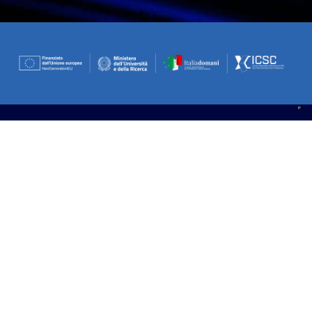
Iscriviti alla newsletter
E resta aggiornato sulle ultime attività, corsi di formazione
ed eventi
Nome
Email
*