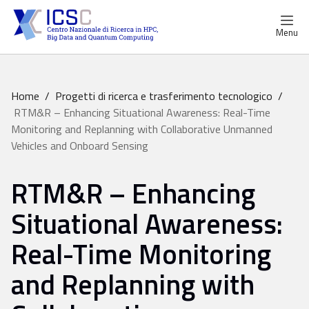
Menu
Home
/
Progetti di ricerca e trasferimento tecnologico
/
RTM&R – Enhancing Situational Awareness: Real-Time
Monitoring and Replanning with Collaborative Unmanned
Vehicles and Onboard Sensing
RTM&R – Enhancing
Situational Awareness:
Real-Time Monitoring
and Replanning with