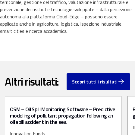
territoriale, gestione del traffico, valutazione infrastrutturale e
prevenzione dei rischi. Le tecnologie sviluppate – dalla percezione
autonoma alla piattaforma Cloud-Edge – possono essere
applicate anche in agricoltura, logistica, ispezione industriale,
smart cities e ricerca accademica.
Altri risultati:
Scopri tutti i risultati
OSM – Oil Spill Monitoring Software – Predictive
R
modeling of pollutant propagation following an
g
oil spill accident in the sea
I
Innovation Funds