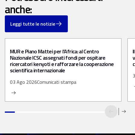
anche:
Leggi tutte le notizie
MUR e Piano Mattei per l’Africa: al Centro
I
Nazionale ICSC assegnati fondi per ospitare
v
ricercatori kenyoti e rafforzare la cooperazione
c
scientifica internazionale
3
03 Ago 2026
Comunicati stampa