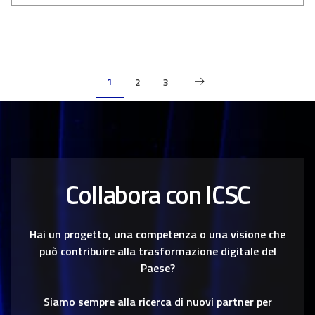
P
1
2
3
a
g
i
Collabora con ICSC
n
a
Hai un progetto, una competenza o una visione che
z
può contribuire alla trasformazione digitale del
Paese?
i
Siamo sempre alla ricerca di nuovi partner per